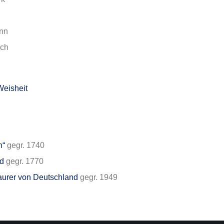
onn
ich
Weisheit
n“
gegr. 1740
nd
gegr. 1770
urer von Deutschland
gegr. 1949