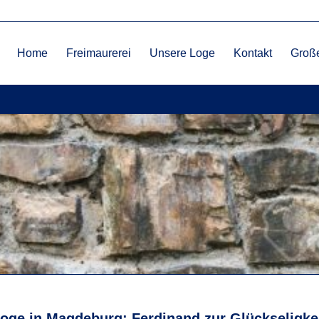
Home
Freimaurerei
Unsere Loge
Kontakt
Große
oge in Magdeburg: Ferdinand zur Glückseligke